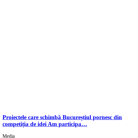
Proiectele care schimbă Bucureștiul pornesc din
competiția de idei Am participa…
Media