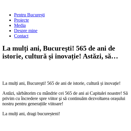
Skip
to
Main
Pentru București
content
Menu
Proiecte
Media
Despre mine
Contact
La mulți ani, Bucureşti! 565 de ani de
istorie, cultură și inovație! Astăzi, să…
La mulți ani, Bucureşti! 565 de ani de istorie, cultură și inovație!
Astăzi, sărbătorim cu mândrie cei 565 de ani ai Capitalei noastre! Să
privim cu încredere spre viitor şi să continuăm dezvoltarea orașului
nostru pentru generațiile viitoare!
La mulți ani, dragi bucureșteni!