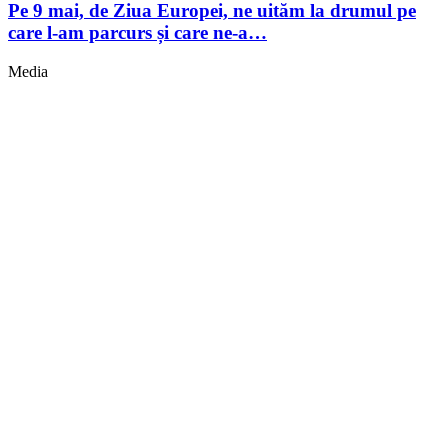
Pe 9 mai, de Ziua Europei, ne uităm la drumul pe
care l-am parcurs și care ne-a…
Media