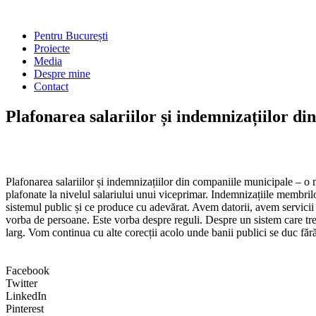
Skip
to
Main
Pentru București
content
Menu
Proiecte
Media
Despre mine
Contact
Plafonarea salariilor și indemnizațiilor 
Plafonarea salariilor și indemnizațiilor din companiile municipale – o
plafonate la nivelul salariului unui viceprimar. Indemnizațiile membril
sistemul public și ce produce cu adevărat. Avem datorii, avem servicii ca
vorba de persoane. Este vorba despre reguli. Despre un sistem care tre
larg. Vom continua cu alte corecții acolo unde banii publici se duc fără
Facebook
Twitter
LinkedIn
Pinterest