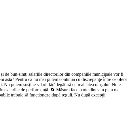
 de bun-simț: salariile directorilor din companiile municipale vor fi
acem asta? Pentru că nu mai putem continua cu discrepanțe între ce oferă
i. Nu putem susține salarii fără legătură cu realitatea orașului. Nu e
găm salariile de performanță. 🔄 Măsura face parte dintr-un plan mai
 public trebuie să funcționeze după reguli. Nu după excepții.