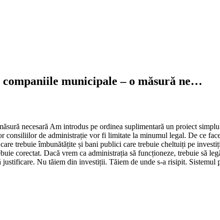
din companiile municipale – o măsură ne…
 măsură necesară Am introdus pe ordinea suplimentară un proiect simplu și
or consiliilor de administrație vor fi limitate la minumul legal. De ce f
re trebuie îmbunătățite și bani publici care trebuie cheltuiți pe investiți
buie corectat. Dacă vrem ca administrația să funcționeze, trebuie să le
 justificare. Nu tăiem din investiții. Tăiem de unde s-a risipit. Sistemul