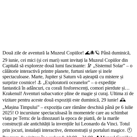
Două zile de aventură la Muzeul Copiilor! 🌊🐙🪐 Până duminică,
29 iunie, cei mici (și cei mari) sunt invitați la Muzeul Copiilor din
Capitală să exploreze două lumi fascinante: 🔭 „Sistemul Solar” – o
călătorie interactivă printre planete, furtuni stelare și inele
spectaculoase. Marte, Jupiter și Saturn vă așteaptă cu mistere și
surprize cosmice! ⚓ „Exploratorii oceanelor” – o expediție
fantastică în adâncuri, cu corali fosforescenți, comori pierdute și…
Krakenul! Aventuri subacvatice pline de magie și curaj. Ultima zi de
vizitare pentru aceste două expoziții este duminică, 29 iunie! 🕰️
„Mașina Timpului” – expoziția care rămâne deschisă până pe 6 iulie
2025! O incursiune spectaculoasă în momentele care au schimbat
viața pe Terra: de la dinozauri la epoca de piatră, de la marile
construcții ale antichității la invențiile lui Leonardo da Vinci. Totul
prin jocuri, instalații interactive, demonstrații și portaluri magice. 🕙