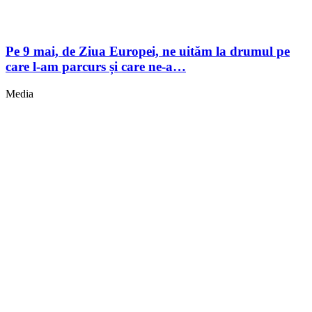
Pe 9 mai, de Ziua Europei, ne uităm la drumul pe
care l-am parcurs și care ne-a…
Media