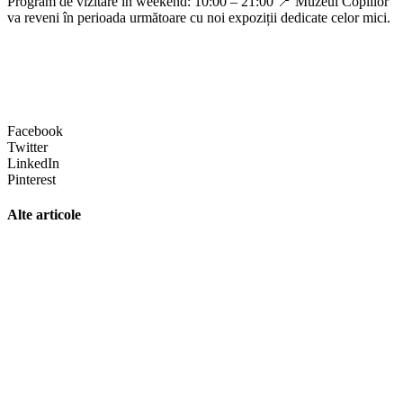
Program de vizitare în weekend: 10:00 – 21:00 📍 Muzeul Copiilor
va reveni în perioada următoare cu noi expoziții dedicate celor mici.
Facebook
Twitter
LinkedIn
Pinterest
Alte articole