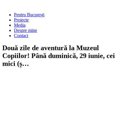
Skip
to
Main
Pentru București
content
Menu
Proiecte
Media
Despre mine
Contact
Două zile de aventură la Muzeul
Copiilor! Până duminică, 29 iunie, cei
mici (ș…