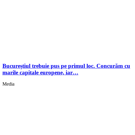
Bucureștiul trebuie pus pe primul loc. Concurăm cu
marile capitale europene, iar…
Media