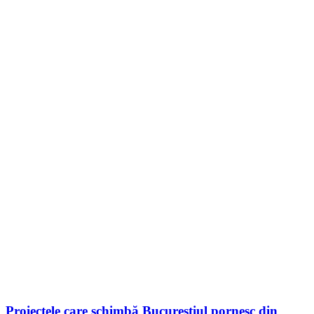
Proiectele care schimbă Bucureștiul pornesc din