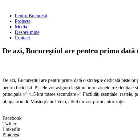
Skip
to
Main
Pentru București
content
Menu
Proiecte
Media
Despre mine
Contact
De azi, Bucureștiul are pentru prima dată 
De azi, Bucureștiul are pentru prima dată o strategie dedicată pistelo
pentru bicicliști. Pistele vor asigura legătura între zonele rezidenția
principale ✅ 415 km trasee secundare ✅ Facilități esențiale: rastele, par
obligatoriu de Masterplanul Velo, altfel nu vor primi autorizație.
Facebook
Twitter
LinkedIn
Pinterest