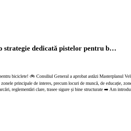
o strategie dedicată pistelor pentru b…
r pentru biciclete! 🚲 Consiliul General a aprobat astăzi Masterplanul V
le și zonele principale de interes, precum locuri de muncă, de educație, 
cări, reglementări clare, trasee sigure și bine structurate ➡️ Am introdus 