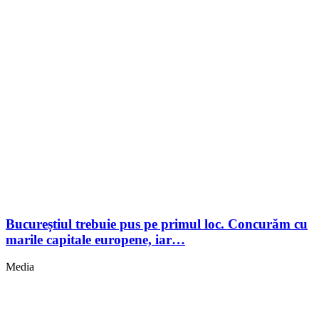
Bucureștiul trebuie pus pe primul loc. Concurăm cu
marile capitale europene, iar…
Media