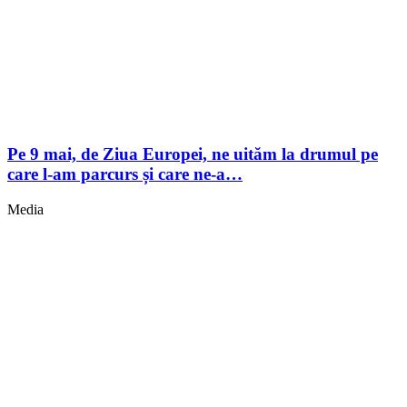
Pe 9 mai, de Ziua Europei, ne uităm la drumul pe
care l-am parcurs și care ne-a…
Media