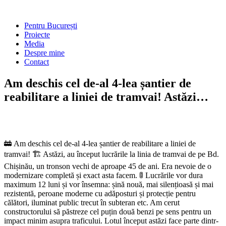
Skip
to
Main
Pentru București
content
Menu
Proiecte
Media
Despre mine
Contact
Am deschis cel de-al 4-lea șantier de
reabilitare a liniei de tramvai! Astăzi…
🚋 Am deschis cel de-al 4-lea șantier de reabilitare a liniei de
tramvai! 🏗 Astăzi, au început lucrările la linia de tramvai de pe Bd.
Chișinău, un tronson vechi de aproape 45 de ani. Era nevoie de o
modernizare completă și exact asta facem. 🚦 Lucrările vor dura
maximum 12 luni și vor însemna: șină nouă, mai silențioasă și mai
rezistentă, peroane moderne cu adăposturi și protecție pentru
călători, iluminat public trecut în subteran etc. Am cerut
constructorului să păstreze cel puțin două benzi pe sens pentru un
impact minim asupra traficului. Lotul început astăzi face parte dintr-