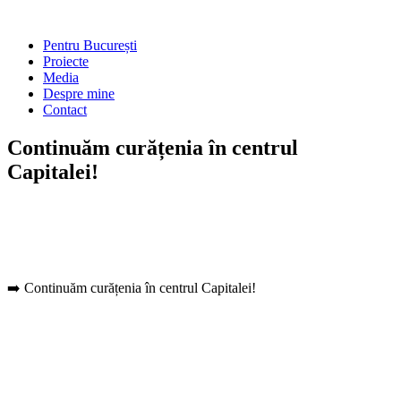
Skip
to
Main
Pentru București
content
Menu
Proiecte
Media
Despre mine
Contact
Continuăm curățenia în centrul
Capitalei!
➡️ Continuăm curățenia în centrul Capitalei!