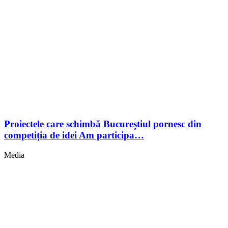
Proiectele care schimbă Bucureștiul pornesc din
competiția de idei Am participa…
Media