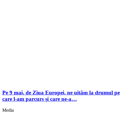
Pe 9 mai, de Ziua Europei, ne uităm la drumul pe
care l-am parcurs și care ne-a…
Media