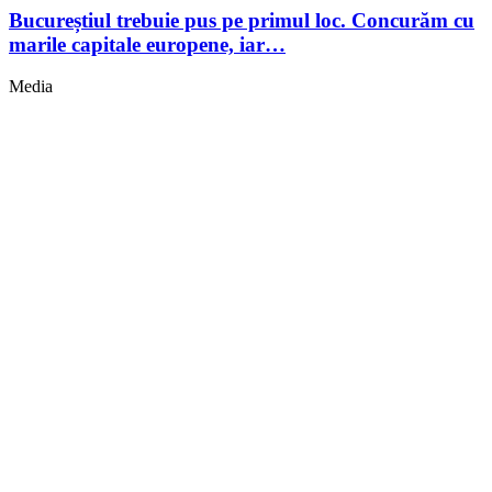
Bucureștiul trebuie pus pe primul loc. Concurăm cu
marile capitale europene, iar…
Media