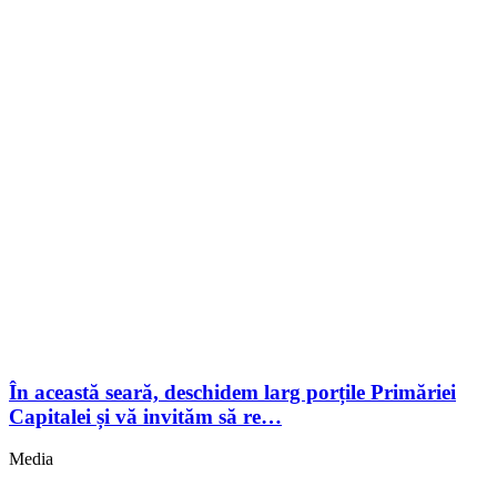
În această seară, deschidem larg porțile Primăriei
Capitalei și vă invităm să re…
Media