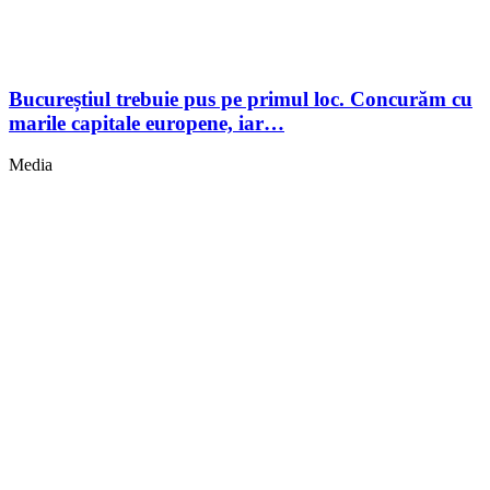
Bucureștiul trebuie pus pe primul loc. Concurăm cu
marile capitale europene, iar…
Media