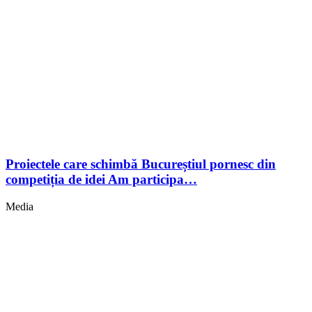
Proiectele care schimbă Bucureștiul pornesc din
competiția de idei Am participa…
Media