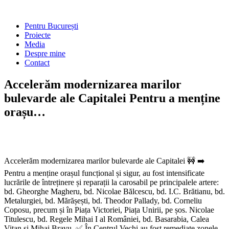
Skip
to
Main
Pentru București
content
Menu
Proiecte
Media
Despre mine
Contact
Accelerăm modernizarea marilor
bulevarde ale Capitalei Pentru a menține
orașu…
Accelerăm modernizarea marilor bulevarde ale Capitalei 🚧 ➡️
Pentru a menține orașul funcțional și sigur, au fost intensificate
lucrările de întreținere și reparații la carosabil pe principalele artere:
bd. Gheorghe Magheru, bd. Nicolae Bălcescu, bd. I.C. Brătianu, bd.
Metalurgiei, bd. Mărășești, bd. Theodor Pallady, bd. Corneliu
Coposu, precum și în Piața Victoriei, Piața Unirii, pe șos. Nicolae
Titulescu, bd. Regele Mihai I al României, bd. Basarabia, Calea
Vitan și Mihai Bravu. ✅ În Centrul Vechi au fost remediate zonele