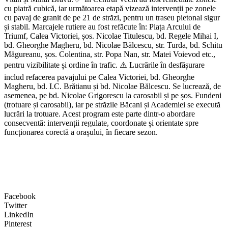
cu piatră cubică, iar următoarea etapă vizează intervenții pe zonele
cu pavaj de granit de pe 21 de străzi, pentru un traseu pietonal sigur
și stabil. Marcajele rutiere au fost refăcute în: Piața Arcului de
Triumf, Calea Victoriei, șos. Nicolae Titulescu, bd. Regele Mihai I,
bd. Gheorghe Magheru, bd. Nicolae Bălcescu, str. Turda, bd. Schitu
Măgureanu, șos. Colentina, str. Popa Nan, str. Matei Voievod etc.,
pentru vizibilitate și ordine în trafic. ⚠️ Lucrările în desfășurare
includ refacerea pavajului pe Calea Victoriei, bd. Gheorghe
Magheru, bd. I.C. Brătianu și bd. Nicolae Bălcescu. Se lucrează, de
asemenea, pe bd. Nicolae Grigorescu la carosabil și pe șos. Fundeni
(trotuare și carosabil), iar pe străzile Băcani și Academiei se execută
lucrări la trotuare. Acest program este parte dintr-o abordare
consecventă: intervenții regulate, coordonate și orientate spre
funcționarea corectă a orașului, în fiecare sezon.
Facebook
Twitter
LinkedIn
Pinterest