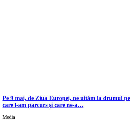
Pe 9 mai, de Ziua Europei, ne uităm la drumul pe
care l-am parcurs și care ne-a…
Media