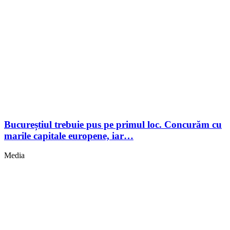
Bucureștiul trebuie pus pe primul loc. Concurăm cu
marile capitale europene, iar…
Media