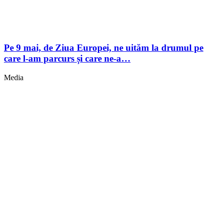
Pe 9 mai, de Ziua Europei, ne uităm la drumul pe
care l-am parcurs și care ne-a…
Media