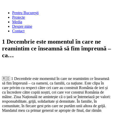
Skip
to
Main
Pentru București
content
Menu
Proiecte
Media
Despre mine
Contact
1 Decembrie este momentul în care ne
reamintim ce înseamnă să fim împreună –
ca…
🇷🇴 1 Decembrie este momentul în care ne reamintim ce înseamnă
să fim împreună – ca oameni, ca familii, ca națiune. Este clipa în
care privim cu respect către cei care au construit România de ieri și
cu încredere către copiii noștri, cei care vor construi România de
mâine. Ziua Națională ne amintește că o țară se întemeiază pe valori:
responsabilitate, grijă, solidaritate și demnitate. În familie, în
comunitate, în fiecare gest prin care ne purtăm unii altora de grijă.
Mandatul meu ca primar general se apropie de final, dar rămân