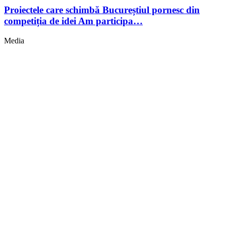
Proiectele care schimbă Bucureștiul pornesc din
competiția de idei Am participa…
Media